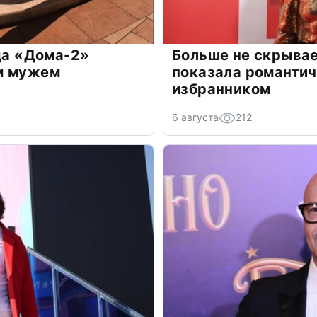
зда «Дома-2»
Больше не скрывае
м мужем
показала романти
избранником
6 августа
212