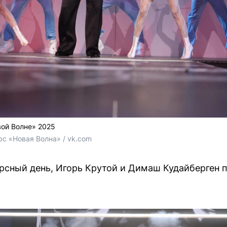
вой Волне» 2025
 «Новая Волна» / vk.com
курсный день, Игорь Крутой и Димаш Кудайберген