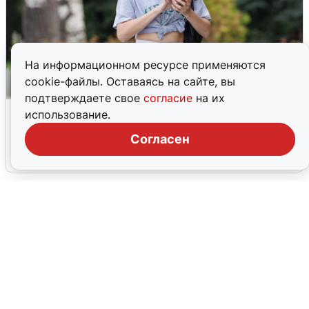
На информационном ресурсе применяются
cookie-файлы. Оставаясь на сайте, вы
подтверждаете свое
согласие
на их
Волгоградцы остались без
использование.
мобильного интернета
Согласен
6 августа
0