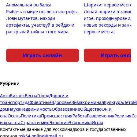
Аномальная рыбалка
Шарики: первое место
Рыбачь в мире после катастрофы.
Лопай шарики в залипа
Лови мутантов, находи
игре, проходи уровни, п
артефакты, участвуй в рейдах и
новые рекорды и заним
раскрывай тайны этого мира.
первые места!
Играть онлайн
Играть онлай
Рубрики
Авто
Бизнес
Весна
Город
Дороги и
транспорт
Еда
Животные
Здоровье
Зима
Криминал
Культура
Лето
М
дом
Наука
Недвижимость
Образование
Общество
Он и
она
Осень
Политика
Происшествия
Работа
Развлечения
Религия
Се
и красота
Страна и мир
Экология
Экономика
Игры
Контактные данные для Роскомнадзора и государственных
органов
nsk54.online@mail.ru
.