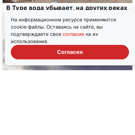
В Туре вода убывает, на других реках
области прибывает
На информационном ресурсе применяются
cookie-файлы. Оставаясь на сайте, вы
4 августа
0
подтверждаете свое
согласие
на их
использование.
Согласен
Над ХМАО впервые сбили