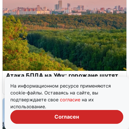
Атака БПЛА на Уфу: горожане шутят
На информационном ресурсе применяются
5 августа
0
cookie-файлы. Оставаясь на сайте, вы
подтверждаете свое
согласие
на их
использование.
Согласен