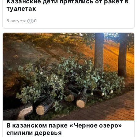
Казанские дети прятались от ракет в
туалетах
6 августа
0
В казанском парке «Черное озеро»
спилили деревья