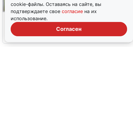
cookie-файлы. Оставаясь на сайте, вы
подтверждаете свое
согласие
на их
Волгоградцы остались без
использование.
мобильного интернета
Согласен
6 августа
0