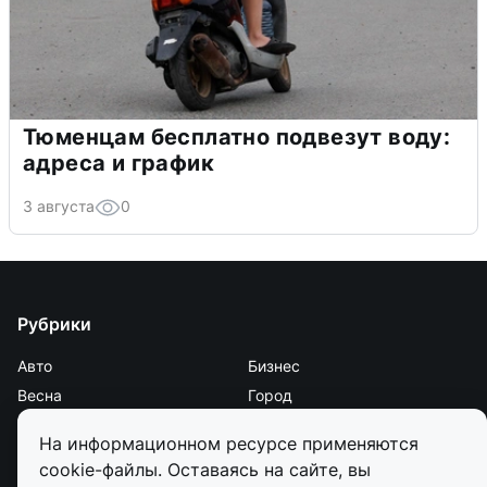
Тюменцам бесплатно подвезут воду:
адреса и график
3 августа
0
Рубрики
Авто
Бизнес
Весна
Город
Дороги и транспорт
Еда
На информационном ресурсе применяются
Животные
Здоровье
cookie-файлы. Оставаясь на сайте, вы
Зима
Криминал