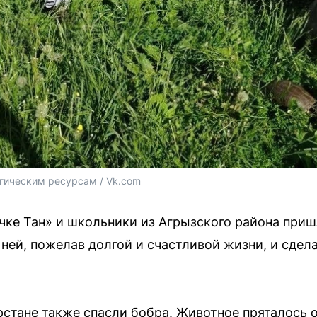
огическим ресурсам / Vk.com
чке Тан» и школьники из Агрызского района приш
 ней, пожелав долгой и счастливой жизни, и сдел
арстане также спасли бобра. Животное пряталось 