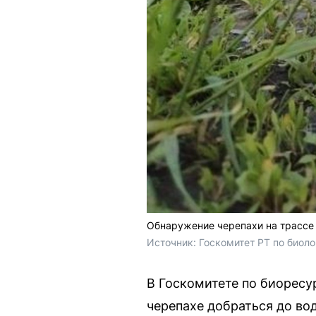
Обнаружение черепахи на трассе
Источник: 
Госкомитет РТ по биол
В Госкомитете по биоресу
черепахе добраться до во