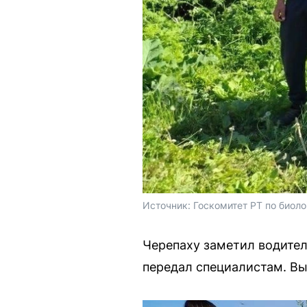
Источник: 
Госкомитет РТ по биол
Черепаху заметил водител
передал специалистам. Выя