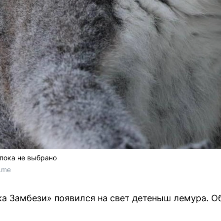
пока не выбрано
t.me
ка Замбези» появился на свет детеныш лемура. О