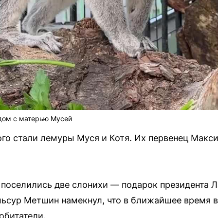
дом с матерью Мусей
го стали лемуры Муся и Котя. Их первенец Макс
 поселились две слонихи — подарок президента 
льсур Метшин намекнул, что в ближайшее время в
обитатели.