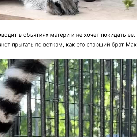
водит в объятиях матери и не хочет покидать ее.
чнет прыгать по веткам, как его старший брат Ма