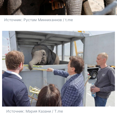
Источник: 
Рустам Минниханнов / t.me
Источник: 
Мэрия Казани / T.me