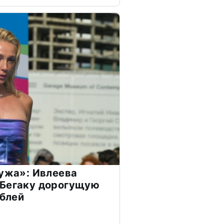
мужа»: Ивлеева
 Бегаку дорогущую
ублей