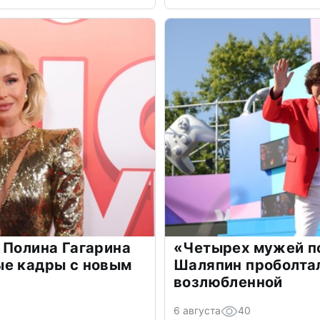
 Полина Гагарина
«Четырех мужей п
ые кадры с новым
Шаляпин проболтал
возлюбленной
6 августа
40