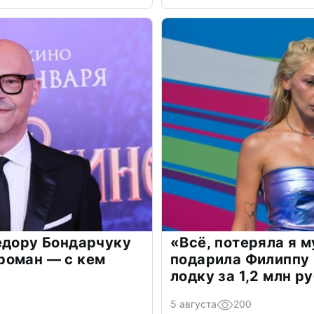
едору Бондарчуку
«Всё, потеряла я 
роман — с кем
подарила Филиппу
лодку за 1,2 млн р
5 августа
200