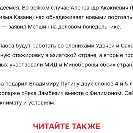
адеемся. Во всяком случае Александр Акакиевич
ризма Казани) нас обнадеживает новыми постоял
, — заявил Метшин на деловом понедельнике.
Лаоса будут работать со слонихами Удачей и Са
ую стажировку в азиатской стране, а вторые про
ных участвовали МИД и Минобороны обеих стран
а подарил Владимиру Путину двух слонов 4 и 5 
зоопарке «Река Замбези» вместе с Филимоном. Се
климату и условиям.
ЧИТАЙТЕ ТАКЖЕ