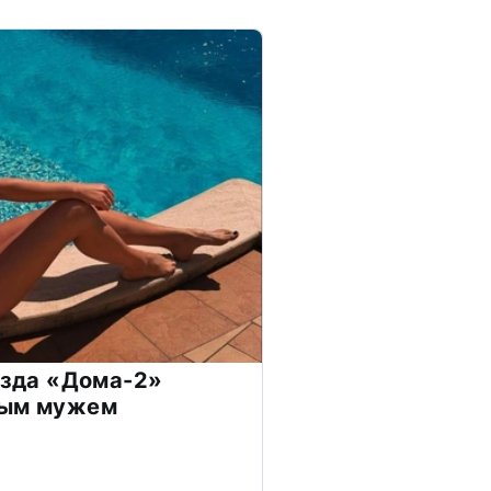
везда «Дома-2»
дым мужем