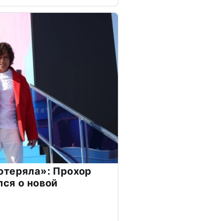
отеряла»: Прохор
ся о новой