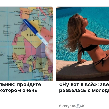
льник: пройдите
«Ну вот и всё»: з
 котором очень
развелась с моло
6 августа
49